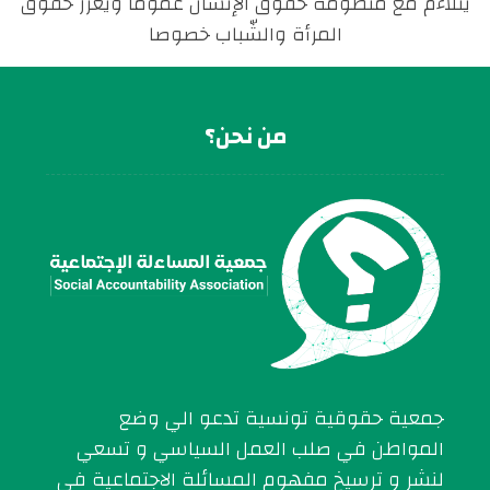
يتلاءم مع منظومة حقوق الإنسان عموما ويعزّز حقوق
المرأة والشّباب خصوصا
من نحن؟
جمعية حقوقية تونسية تدعو الي وضع
المواطن في صلب العمل السياسي و تسعي
لنشر و ترسيخ مفهوم المسائلة الاجتماعية في