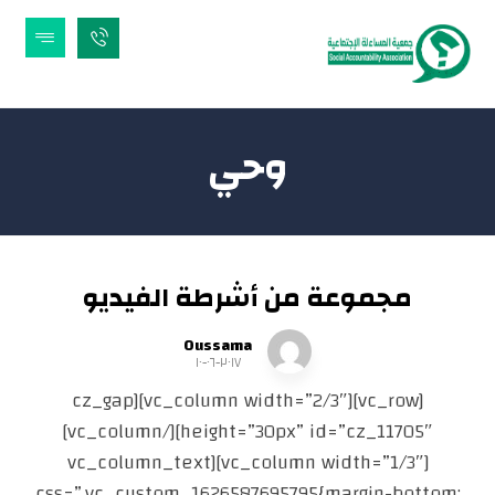
وحي
مجموعة من أشرطة الفيديو
Oussama
٢٠١٧-٠٦-١٠
[vc_row][vc_column width=”2/3″][cz_gap
height=”30px” id=”cz_11705″][/vc_column]
[vc_column width=”1/3″][vc_column_text
css=”.vc_custom_1626587695795{margin-bottom: