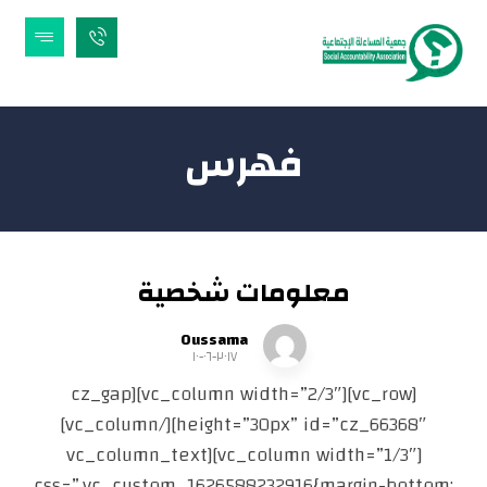
فهرس
معلومات شخصية
Oussama
٢٠١٧-٠٦-١٠
[vc_row][vc_column width=”2/3″][cz_gap
height=”30px” id=”cz_66368″][/vc_column]
[vc_column width=”1/3″][vc_column_text
css=”.vc_custom_1626588232916{margin-bottom: