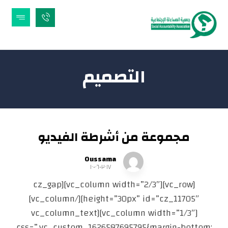
التصميم
مجموعة من أشرطة الفيديو
Oussama
٢٠١٧-٠٦-١٠
[vc_row][vc_column width=”2/3″][cz_gap
height=”30px” id=”cz_11705″][/vc_column]
[vc_column width=”1/3″][vc_column_text
css=”.vc_custom_1626587695795{margin-bottom: