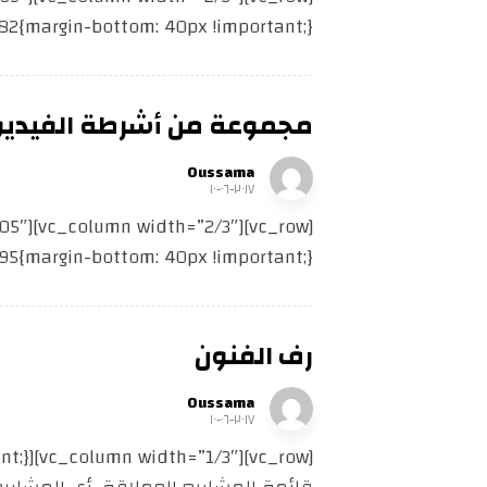
stom_1626587688782{margin-bottom: 40px !important
مجموعة من أشرطة الفيديو
Oussama
٢٠١٧-٠٦-١٠
stom_1626587695795{margin-bottom: 40px !important
رف الفنون
Oussama
٢٠١٧-٠٦-١٠