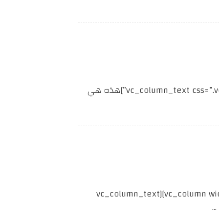
[vc_row][vc_column width=”1/3″][vc_column_text css=”.vc_custom_1626588239982{margin-bottom: 40px !important;}”]هذه هي
[vc_row][vc_column width=”2/3″][cz_gap height=”30px” id=”cz_94173″][/vc_column][vc_column width=”1/3″][vc_column_text