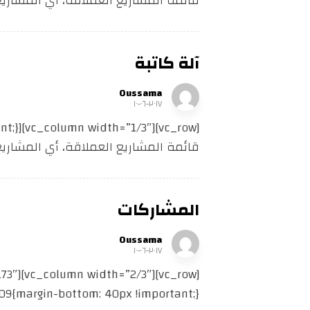
قائمة المشاريع العملاقة، أي المشاريع .
آلة كاتبة
Oussama
٢٠١٧-٠٦-١٠
قائمة المشاريع العملاقة، أي المشاريع .
المشاركات
Oussama
٢٠١٧-٠٦-١٠
stom_1626588247509{margin-bottom: 40px !important