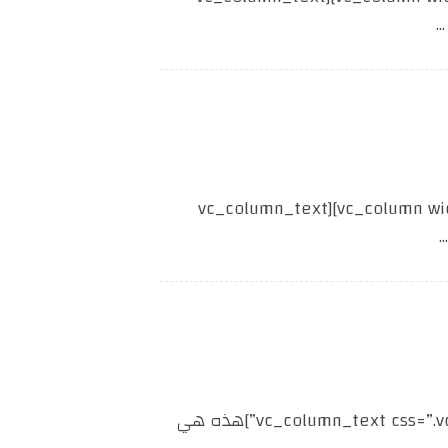
[vc_row][vc_column width=”2/3″][cz_gap height=”30px” id=”cz_11705″][/vc_column][vc_column width=”1/3″][vc_column_text
[vc_row][vc_column width=”1/3″][vc_column_text css=”.vc_custom_1626588221584{margin-bottom: 40px !important;}”]هذه هي