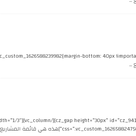
..
..
css=”.vc_cu;}”]هذه هي قائمة المشاريع ...