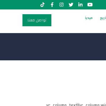
ريع
ميديا
تواصل معنا
[vc_row][vc_column width=”2/3″][cz_gap height=”30px” id=”cz_70269″][/vc_column][vc_column width=”1/3″][vc_column_text