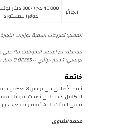
الجزائر
دولار) للمستورد
المصدر: تصريحات رسمية لوزارات التجارة
تونسي؛ 1 دينار جزائري ≈ 0.02265 دينار تونسي.
خاتمة
أزمة الأضاحي في تونس لا تعكس فقط أز
للتكافل الاجتماعي أضحت عنوانًا للتميي
تحمي الفئات المهمّشة وتستعيد دور ال
محمد الضاوي