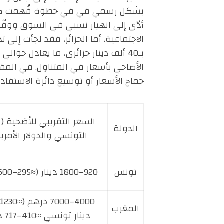
بشكل رسمي في في خطوة فُهمت كإشارة ر
أدّى إلى انهيار نسبي في السوق ووفّر 
الاجتماعية. أما الجزائر، فقد لجأت إل
الأضاحي بأسعار في المتناول. في الم
جماح الأسعار أو توسيع دائرة الاستفاد
السعر التقريبي للأضحية (با
الدولة
التونسي والدولار الأمري
تونس
920–1800 دينار (≈295–600 دولار)
المغرب
دينار تونسي ≈410–717 دولار)