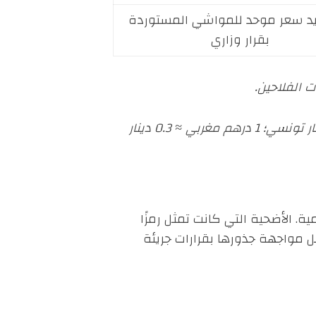
يد سعر موحد للمواشي المستوردة
بقرار وزاري
ت الفلاحين.
ملاحظة: تم اعتماد التحويلات بناءً على متوسط سعر صرف تقريبي لسنة 2025: 1 دولار أمريكي ≈ 3 دينار تونسي؛ 1 درهم مغربي ≈ 0.3 دينار
 الأضحية التي كانت تمثل رمزًا
بل مواجهة جذورها بقرارات جريئة