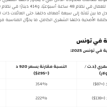
تكلفة الأضحية دخلها الشهري الكامل، ما يحوّل المناسبة
ية في تونس
ي تونس 2025:
هري (د.ت /
النسبة مقارنة بسعر 920 د
لار)
(≈295$)
354%
222%