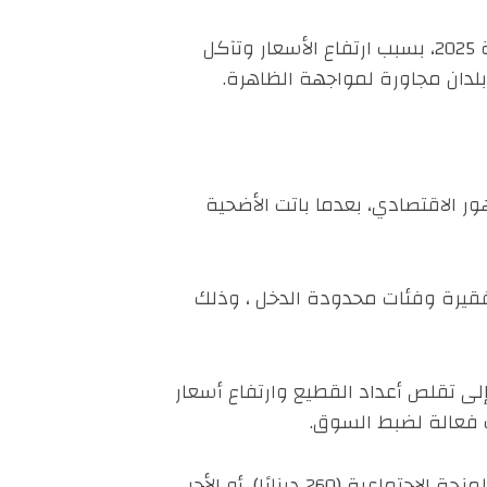
تشير التقديرات إلى أن أكثر من 900 ألف عائلة تونسية تعجز عن اقتناء الأضحية لسنة 2025، بسبب ارتفاع الأسعار وتآكل
بلدان مجاورة لمواجهة الظاهرة.
 الاقتصادي، بعدما باتت الأضحية
ئات فقيرة وفئات محدودة الدخل ، وذلك
إلى تقلص أعداد القطيع وارتفاع أسعار
باتت كلفة الأضحية تمثل عبئًا خانقًا، خصوصًا للعائلات محدودة الدخل التي لا يتجاوز دخلها الشهري المنحة الاجتماعية (260 دينارًا)، أو الأجر