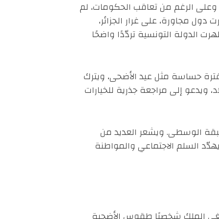
20، والتي كبّدت الدولة خسائرسيمة. وعلى الرغم من تعاقب الحكومات، لم
ت دول مجاورة، على غرار الجزائر،
ت الدولة التونسية تردّدًا واضحًا
 فترة حساسة مثل عيد الأضحى، ويترك
، ويدعو إلى مراجعة جذرية للخيارات
لطبقة الوسطى. ويشعر العديد من
هدّد السلم الاجتماعي والمواطنة
ألغى الملك شخصيًا طقوس الأضحية