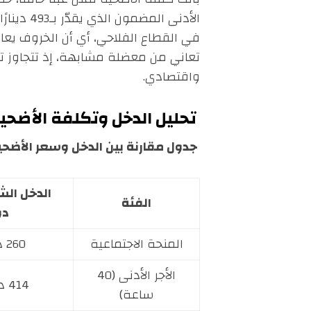
تعاني من معضلة مشابهة، إذ تتجاوز 
واقتصادي.
تحليل الدخل وتكلفة الأضح
جدول مقارنة بين الدخل وسعر الأضحية ف
الدخل الش
الفئة
دو
المنحة الاجتماعية
260 د (≈87$)
الأجر الأدنى (40
414 د (≈138$)
ساعة)