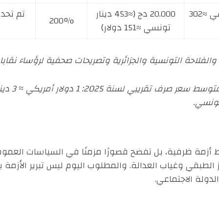
40.000 دج (≈906 دينار تونسي ≈302
20.000 دج (≈453 دينار
تم تحد
200%
تونسي ≈151 دولار)
 والفلاحة التونسية والجزائرية وتصريحات صحفية لرؤساء نقابا
مة ظرفية، بل تفضح قصورًا مزمنًا في السياسات العمومية.
ز الطبقي وغياب العدالة. والمطلوب اليوم ليس تبرير الأزمة 
دولة الاجتماعي.