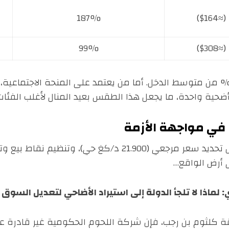
187%
99%
سعار الأضاحي تتراوح بين 186% و435% من متوسط الدخل. أما من يعتمد على المنحة 
 أضحية واحدة، ما يجعل هذا الطقس بعيد المنال لأغلب الفئات
في مواجهة الأزمة
رغم إعلان وزارة التجارة عن إجراءات مثل تحديد سعر مرجعي (.900
 أرض الواقع…
لماذا لا تلجأ الدولة إلى استيراد الأضاحي لتعديل السوق
قة كلثوم بن رجب، فإن شركة اللحوم الحكومية غير قادرة ع