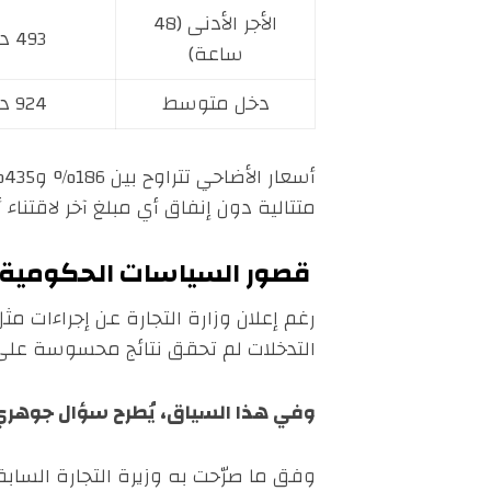
الأجر الأدنى (48
493 د (≈164$)
ساعة)
دخل متوسط
924 د (≈308$)
أ
متتالية دون إنفاق أي مبلغ آخر لاقتناء
قصور السياسات الحكومية 
التدخلات لم تحقق نتائج محسوسة على
وفي هذا السياق، يُطرح سؤال جوهري: 
وفق ما صرّحت به وزيرة التجارة الساب