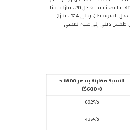
الأدنى المضمون الذي يقدّر بـ493 دينارًا للعمال في نظام 48 ساعة أسبوعيًا، و414 دينارًا في نظام 40 ساعة، أو ما يعادل 20 دينارًا يوميًا
في القطاع الفلاحي، أي أن الخروف يعادل ما بين ثلاثة إلى سبعة أضعاف دخلها. حتى العائلات ذات الدخل المتوسط (حوالي 924 دينارًا)،
 من طقس ديني إلى عبء نفسي
النسبة مقارنة بسعر 1800 د
(≈600$)
692%
435%