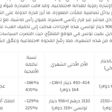
مزية للعدالة الاجتماعية، وقد لاقت المبادرة قبولًا واس
بدائل تضامنية للفئات المعوزة، ما أبرز قدرة الدولة على ال
ى تدخل مباشر عبر قرار رئاسي لاستيراد مليون رأس ماشية، م
بـ40 ألف دينار جزائري، ما يعادل حوالي 906 دينار تونسي. هذه الإجراءات هدفت 
قابل، بقيت تونس في موقع المتفرّج، حيث اقتصرت السياسات
ة من هذه الشعيرة، مما رسّخ الفجوة الاجتماعية وعمّق الشع
نسبة
لدينار
الأجر الأدنى الشهري
تكلفة
كي)
الأضحية
414–493 دينار (≈138–
186%–
عجز
164 دولار)
435%
4000–7000 درهم (≈1230–2150
3110 درهم (≈956 دينار
129%–
الملك أل
تونسي ≈319 دولار)
225%
ما