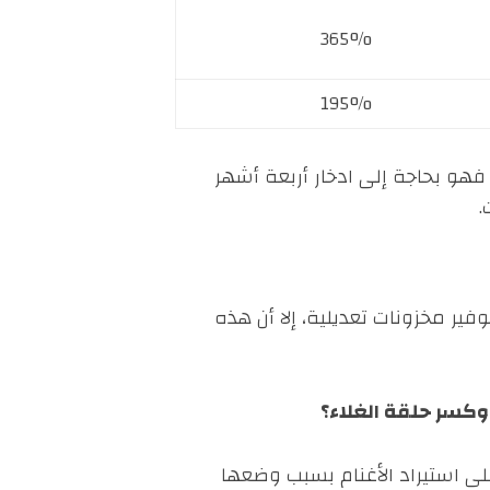
365%
195%
الاجتماعية، فهو بحاجة إلى ادخار أربعة أشهر
.
21 د/كغ حي)، وتنظيم نقاط بيع وتوفير مخزونات تعديلية، إلا أن هذه
 وكسر حلقة الغلاء؟
لى استيراد الأغنام بسبب وضعها