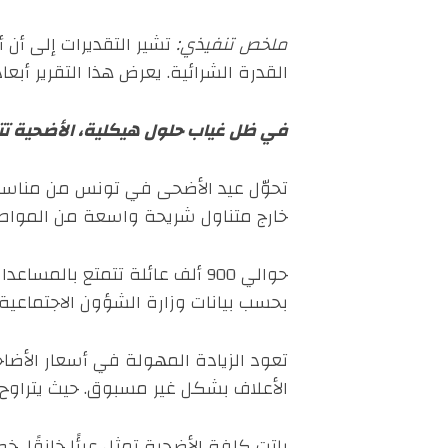
ملخص تنفيذي:
القدرة الشرائية. يعرض هذا التقرير أب
في ظل غياب حلول هيكلية، الأضحية تتحو
تحوّل عيد الأضحى في تونس من مناسبة 
خارج متناول شريحة واسعة من المواط
حوالي 900 ألف عائلة تتمتع با
بحسب بيانات وزارة الشؤون الاجتماعية وتقا
تعود الزيادة المهولة في أسعار الأضاح
الأعلاف بشكل غير مسبوق. حيث يتراوح سعر الخروف بين 920 و1800 دينار تونسي،