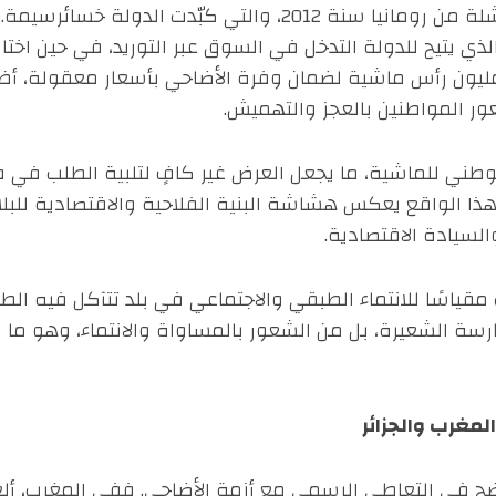
المالي الحرج، نتيجة لتجربة التوريد الفاشلة من رومانيا سنة 12
ذي يتيح للدولة التدخل في السوق عبر التوريد، في حين اختار
 مليون رأس ماشية لضمان وفرة الأضاحي بأسعار معقولة، أظهر
ور المواطنين بالعجز والتهميش.
الوطني للماشية، ما يجعل العرض غير كافٍ لتلبية الطلب في
ا الواقع يعكس هشاشة البنية الفلاحية والاقتصادية للبلاد
السيادة الاقتصادية.
 مقياسًا للانتماء الطبقي والاجتماعي في بلد تتآكل فيه ا
ة الشعيرة، بل من الشعور بالمساواة والانتماء، وهو ما ي
لمغرب والجزائر
واضح في التعاطي الرسمي مع أزمة الأضاحي. ففي المغرب، 