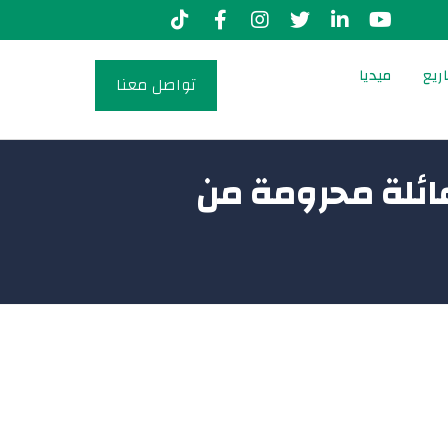
ريع
ميديا
تواصل معنا
يد الإضحى: أكثر من 900 ألف عائلة محرومة من