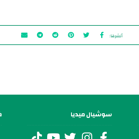
سوشيال ميديا
ف